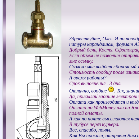
Здравствуйте, Олег. Я по пово
натуры карандашом, формат А2.
Добрый день, Костя. Сфотографи
Если объем не позволит отправ
мне ссылку.
Сколько мне выйдет сборочный
Стоимость сообщу после ознаком
А время работы?
Срок выполнения - 3 дня.
Отлично, вообще
. Так, зна
Да, присылай задание электронн
Оплата как производится и когд
Оплата по WebMoney или на Янд
полной оплаты.
А как по почте высылаются чер
В тубусе через курьера.
Все, спасибо, понял.
Как Вы просили, отправил Вам 