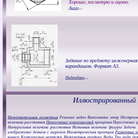
Хорошо, посмотрю и оценю.
...
Далее
Задание по предмету инженерная
карандашом. Формат А3.
...
Подробнее
Иллюстрированный 
Начертательная геометрия
Решение задач Выполнение эпюр Построен
величина расстояния
Пересечение поверхностей
вращения Пересечение ц
Натуральная величина расстояния Истинная величина фигуры Задачи
изображение детали с вырезом Изометрическая проекция
Развертка п
конуса
Комплексные чертежи
Инженерная графика
Виды
Три вида дет