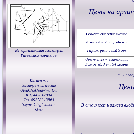
С
Цены на архи
Объект строительства
Коттедж 2 эт., однокв.
Начертательная геометрия
Гараж рамповый 5 эт.
Развертка пирамиды
Отопление + вентиляция
Жилое зд. 3 эт. 54 кварт.
* - 1 изо
Контакты
Цены
Электронная почта
OlegChukhin@mail.ru
ICQ 447642804
Тел. 89278213804
Skype: OlegChukhin
В стоимость заказа вход
Олег