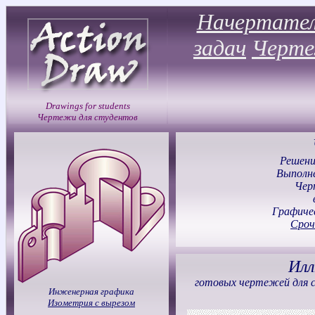
Начертател
задач
Черт
Drawings for students
Чертежи для студентов
Решени
Выполн
Чер
Графиче
Сроч
Ил
готовых чертежей для 
Инженерная графика
Изометрия с вырезом