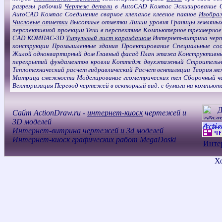
разрезы рабочий
Чертеж детали
в AutoCAD Компас Эскизирование 
AutoCAD Компас Соединение сварное клепаное клееное паяное
Изображ
Числовые отметки
Высотные отметки Линии уровня Границы земляны
перспективной проекции Тени в перспективе Компьютерное трехмерно
CAD КОМПАС-3D
Титульный лист карандашом
Интернет-витрина черт
конструкции Промышленные здания Проектирование Специальные со
Жилой одноквартирный дом Главный фасад План этажа Конструктивный
перекрытий фундаментов кровли Коттедж двухэтажный Строительн
Теплотехнический расчет гидравлический Расчет вентиляции Теория 
Матрица смежности Моделирование геометрических тел Сборочный че
Векторизация Перевод чертежей в векторный вид: с бумаги на компьют
Сайт ActionDraw.ru -
интернет-киоск
чертежей и
3D моделей
Интернет-витрина чертежей и 3d моделей
Интернет-киоск графических работ
MegaDoski
Интер
Х